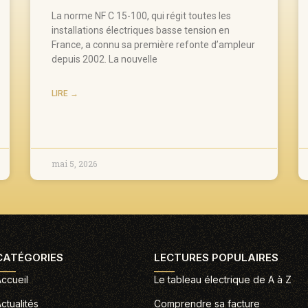
La norme NF C 15-100, qui régit toutes les
installations électriques basse tension en
France, a connu sa première refonte d’ampleur
depuis 2002. La nouvelle
LIRE →
mai 5, 2026
CATÉGORIES
LECTURES POPULAIRES
ccueil
Le tableau électrique de A à Z
ctualités
Comprendre sa facture