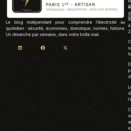
t
C
é
d
G
A
Le blog indépendant pour comprendre l’électricité au
à
quotidien : sécurité, économies, domotique, normes, histoire.
Z
Un dimanche par semaine, dans votre boîte mail.
C
s
f
D
p
d
L
d
l
C
s
a
e