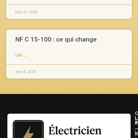
juin 23, 2026
NF C 15-100 : ce qui change
LIRE →
mai 5, 2026
C
L
P
A
L
A